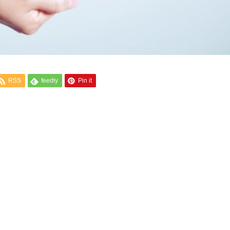
RSS
feedly
Pin it