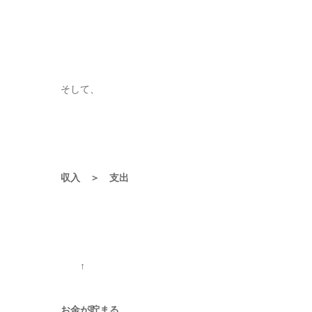
そして、
収入 ＞ 支出
↑
お金が貯まる