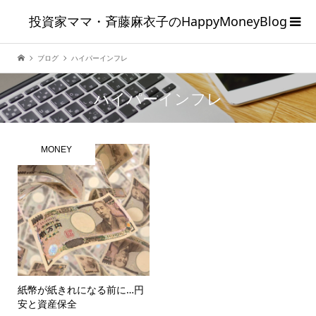
投資家ママ・斉藤麻衣子のHappyMoneyBlog
ブログ
ハイパーインフレ
ハイパーインフレ
MONEY
紙幣が紙きれになる前に…円
安と資産保全