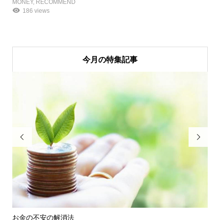
MONEY
,
RECOMMEND
186 views
今月の特集記事


お金の不安の解消法
オ